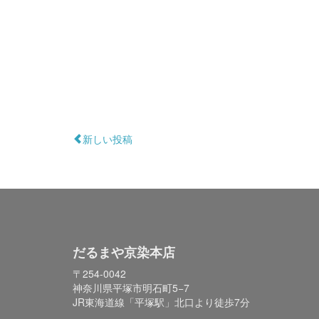
新しい投稿
だるまや京染本店
〒254-0042
神奈川県平塚市明石町5−7
JR東海道線「平塚駅」北口より徒歩7分