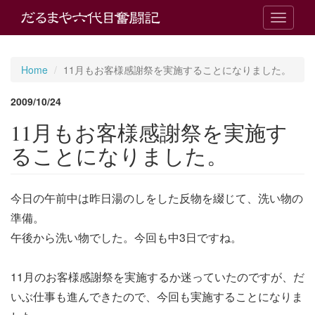
T
o
g
g
Home
11月もお客様感謝祭を実施することになりました。
l
e
2009/10/24
n
a
11月もお客様感謝祭を実施す
v
i
ることになりました。
g
a
t
今日の午前中は昨日湯のしをした反物を綴じて、洗い物の
i
o
準備。
n
午後から洗い物でした。今回も中3日ですね。
11月のお客様感謝祭を実施するか迷っていたのですが、だ
いぶ仕事も進んできたので、今回も実施することになりま