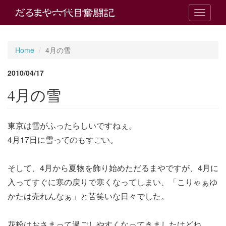
T
o
g
g
Home
4月の雪
l
e
2010/04/17
n
a
4月の雪
v
i
g
東京は雪がふったらしいですねぇ。
a
t
4月17日に雪ってのもすごい。
i
o
n
そして、4月から夏物を飾り始めただるまやですが、4月に
入ってすぐに寒の戻りで寒くなってしまい、「こりゃぁゆ
かたは売れんなぁ」と苦笑いな日々でした。
花粉はおさまって過ごしやすくなってきましたけどね。