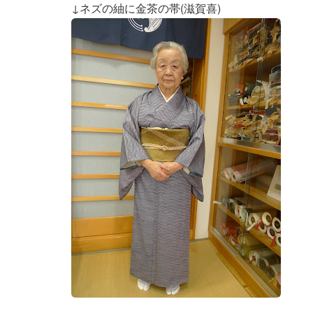
↓ネズの紬に金茶の帯(滋賀喜)