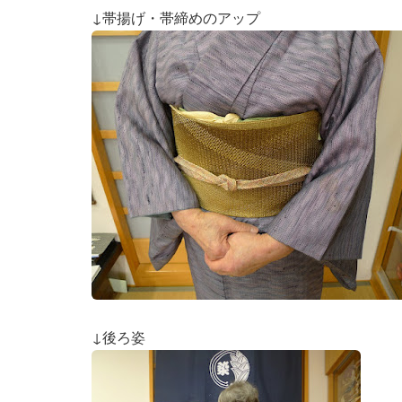
↓帯揚げ・帯締めのアップ
↓後ろ姿