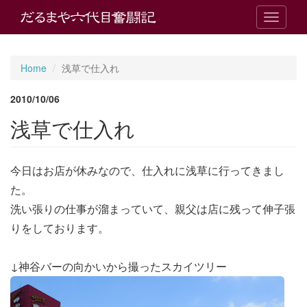
T
o
g
g
Home
浅草で仕入れ
l
e
2010/10/06
n
a
浅草で仕入れ
v
i
g
今日はお店が休みなので、仕入れに浅草に行ってきまし
a
t
た。
i
洗い張りの仕事が溜まっていて、親父は店に残って伸子張
o
n
りをしております。
↓神谷バーの向かいから撮ったスカイツリー