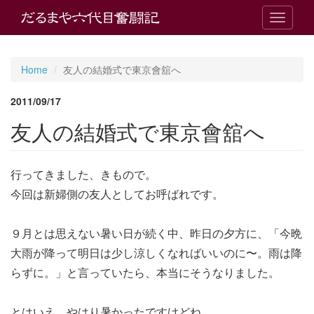
T
o
g
g
Home
友人の結婚式で東京會舘へ
l
e
2011/09/17
n
a
友人の結婚式で東京會舘へ
v
i
g
行ってきました、きもので。
a
t
今回は新婦側の友人としてお呼ばれです。
i
o
n
９月とは思えない暑い日が続く中、昨日の夕方に、「今晩
大雨が降って明日は少し涼しくなればいいのに〜。雨は降
らずに。」と言っていたら、本当にそうなりました。
とはいえ、やはり暑かったですけどね。