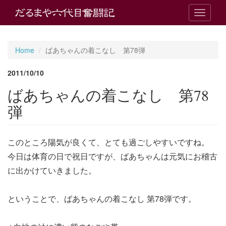
T
o
g
g
Home
ばあちゃんの着こなし 第78弾
l
e
2011/10/10
n
a
ばあちゃんの着こなし 第78
v
i
弾
g
a
t
このところ陽気が良くて、とても過ごしやすいですね。
i
o
今日は体育の日で祝日ですが、ばあちゃんは元気にお稽古
n
に出かけていきました。
ということで、ばあちゃんの着こなし 第78弾です。