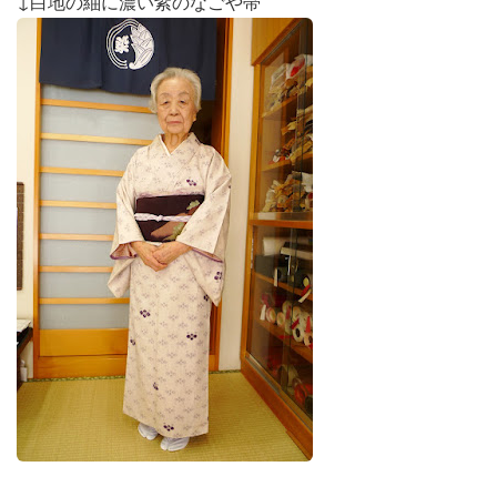
↓白地の紬に濃い紫のなごや帯