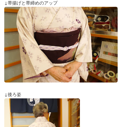
↓帯揚げと帯締めのアップ
↓後ろ姿