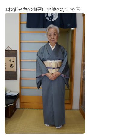
↓ねずみ色の御召に金地のなごや帯