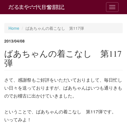
T
o
g
g
Home
ばあちゃんの着こなし 第117弾
l
e
2013/04/08
n
a
ばあちゃんの着こなし 第117
v
i
弾
g
a
t
さて、感謝祭もご好評をいただいておりまして、毎日忙し
i
o
い日々を送っておりますが、ばあちゃんはいつも通りきも
n
のでお稽古に出かけていきました。
ということで、ばあちゃんの着こなし 第117弾です。
いってみよ！