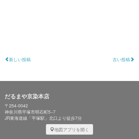
新しい投稿
古い投稿
だるまや京染本店
〒254-0042
神奈川県平塚市明石町5−7
JR東海道線「平塚駅」北口より徒歩7分
地図アプリを開く