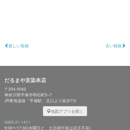
新しい投稿
古い投稿
だるまや京染本店
〒254-0042
神奈川県平塚市明石町5−7
JR東海道線「平塚駅」北口より徒歩7分
地図アプリを開く
0463-21-1411
9:00〜17:30(水曜日と、土日祝午前は店主不在)