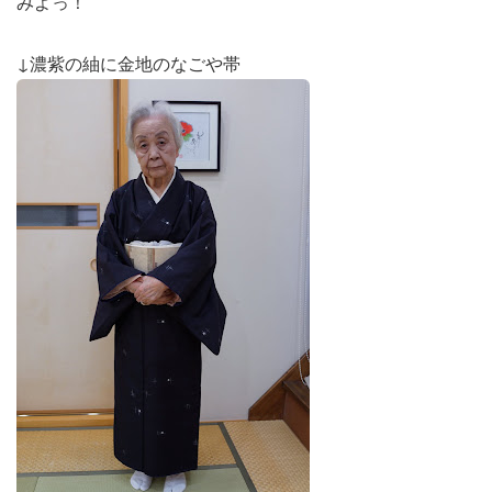
みよっ！
↓濃紫の紬に金地のなごや帯