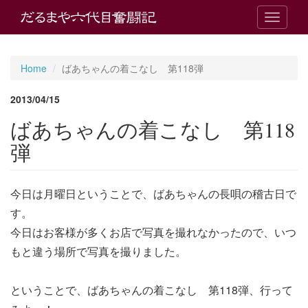
T
o
g
g
Home
ばあちゃんの着こなし 第118弾
l
e
2013/04/15
n
a
ばあちゃんの着こなし 第118
v
i
弾
g
a
t
今日は月曜日ということで、ばあちゃんの長唄の稽古日で
i
o
す。
n
今日はお客様が多くお店で写真を撮れなかったので、いつ
もと違う場所で写真を撮りました。
ということで、ばあちゃんの着こなし 第118弾、行って