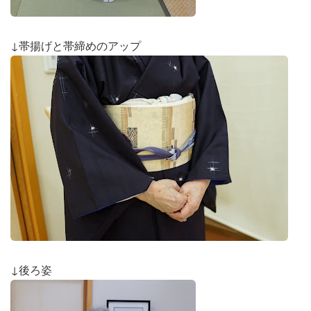
↓帯揚げと帯締めのアップ
↓後ろ姿