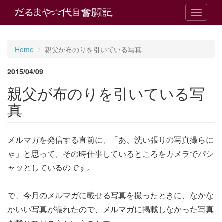
T
o
g
g
Home
親父が布のりを引いている写真
l
e
2015/04/09
n
a
親父が布のりを引いている写
v
i
真
g
a
t
メルマガを発信する直前に、「あ、洗い張りの写真撮らに
i
o
ゃ」と思って、その時仕事しているところをカメラでパシ
n
ャッとしているのです。
で、今月のメルマガに載せる写真を撮ったときに、なかな
かいい写真が撮れたので、メルマガに掲載しなかった写真