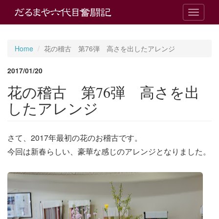
T
o
g
g
Home
花の稽古 第76弾 高さを出したアレンジ
l
e
2017/01/20
n
a
花の稽古 第76弾 高さを出
v
i
したアレンジ
g
a
t
さて、2017年最初の花のお稽古です。
i
o
今回は新春らしい、豪華な感じのアレンジとなりました。
n