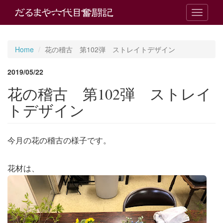
T
o
g
g
Home
花の稽古 第102弾 ストレイトデザイン
l
e
2019/05/22
n
a
花の稽古 第102弾 ストレイ
v
i
トデザイン
g
a
t
今月の花の稽古の様子です。
i
o
n
花材は、