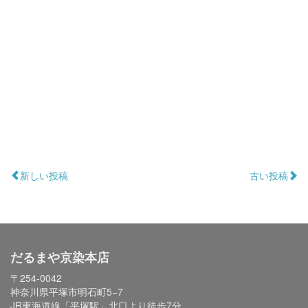
新しい投稿
古い投稿
だるまや京染本店
〒254-0042
神奈川県平塚市明石町5−7
JR東海道線「平塚駅」北口より徒歩7分