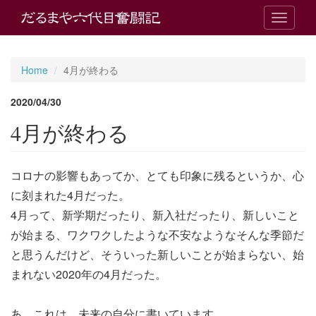
T
o
g
g
Home
4月が終わる
l
e
2020/04/30
n
a
4月が終わる
v
i
g
コロナの影響もあってか、とても印象に残るというか、心
a
t
に刻まれた4月だった。
i
4月って、新学期だったり、新入社だったり、新しいこと
o
n
が始まる、ワクワクしたような不安なようなそんな季節だ
と思うんだけど、そういった新しいことが始まらない、始
まれない2020年の4月だった。
あ、これは、未来の自分に書いています。