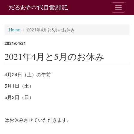
T
o
g
g
Home
2021年4月と5月のお休み
l
e
2021/04/21
n
a
2021年4月と5月のお休み
v
i
g
4月24日（土）の午前
a
t
5月1日（土）
i
o
5月2日（日）
n
はお休みさせていただきます。