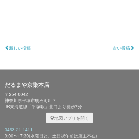
新しい投稿
古い投稿
だるまや京染本店
〒254-0042
神奈川県平塚市明石町5−7
JR東海道線「平塚駅」北口より徒歩7分
地図アプリを開く
0463-21-1411
9:00〜17:30(水曜日と、土日祝午前は店主不在)