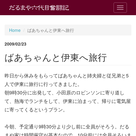
T
o
g
g
Home
ばあちゃんと伊東へ旅行
l
e
2009/02/23
n
a
ばあちゃんと伊東へ旅行
v
i
g
昨日から休みをもらってばあちゃんと姉夫婦と従兄弟と5
a
t
人で伊東に旅行に行ってきました。
i
朝9時30分に出発して、小田原のロビンソンに寄り道し
o
n
て、熱海でランチをして、伊東に泊まって、帰りに電気屋
に寄ってくるというプラン。
今朝、予定通り9時30分より少し前に全員がそろう。だる
まや家は時間厳守が基本なので、10分前には全員そろいま