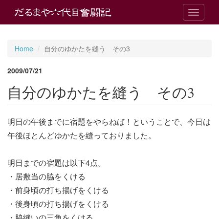
T
o
g
g
Home
自分のゆかたを縫う その3
l
e
2009/07/21
n
a
自分のゆかたを縫う その3
v
i
g
明日の午後までに宿題をやらねば！ということで、今日は
a
t
午後ほとんどゆかたを縫っておりました。
i
o
n
明日までの宿題は以下4点。
・居敷当の脇をくける
・前身頃の打ち揚げをくける
・後身頃の打ち揚げをくける
・脇縫いの三角をくける