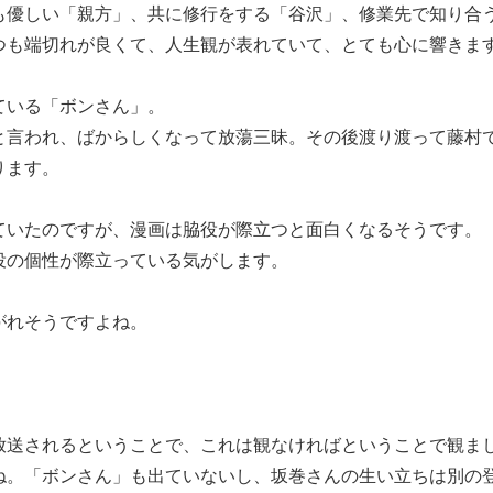
も優しい「親方」、共に修行をする「谷沢」、修業先で知り合
つも端切れが良くて、人生観が表れていて、とても心に響きま
ている「ボンさん」。
と言われ、ばからしくなって放蕩三昧。その後渡り渡って藤村
ります。
ていたのですが、漫画は脇役が際立つと面白くなるそうです。
役の個性が際立っている気がします。
がれそうですよね。
放送されるということで、これは観なければということで観ま
ね。「ボンさん」も出ていないし、坂巻さんの生い立ちは別の