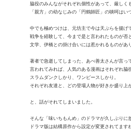
脇役のみんながそれぞれ個性があって、厳しく
「親方」の幼なじみの「円鶴師匠」の啖呵はい
中でも極めつけは、元坊主で今は天ぷらを揚げ
戦争を経験して、今まで是と言われたものが否
文学、伊橋との掛け合いには惹かれるものがあ
著者で急逝してしまった、あべ善太さんが言っ
言われてみれば、人気のある漫画はそれぞれ脇
スラムダンクしかり、ワンピースしかり。
それぞれ友達と、どの登場人物が好きか盛り上
と、話がそれてしまいました。
そんな「味いちもんめ」のドラマが久しぶりに
ドラマ版は結構原作から設定が変更されてます