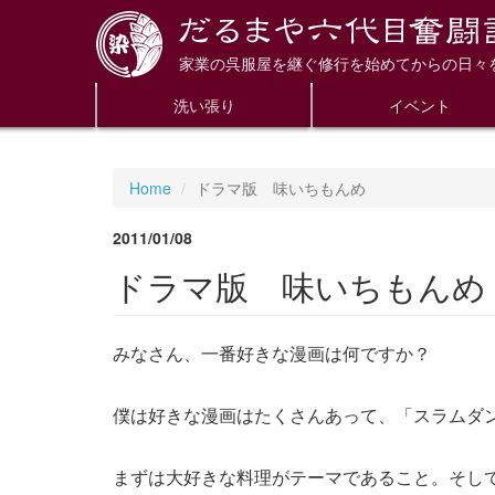
家業の呉服屋を継ぐ修行を始めてからの日々
洗い張り
イベント
Home
ドラマ版 味いちもんめ
2011/01/08
ドラマ版 味いちもんめ
みなさん、一番好きな漫画は何ですか？
僕は好きな漫画はたくさんあって、「スラムダ
まずは大好きな料理がテーマであること。そし