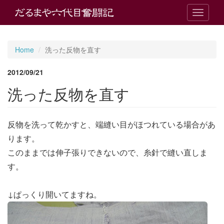
T
o
g
g
Home
洗った反物を直す
l
e
2012/09/21
n
a
洗った反物を直す
v
i
g
反物を洗って乾かすと、端縫い目がほつれている場合があ
a
t
ります。
i
このままでは伸子張りできないので、糸針で縫い直しま
o
n
す。
↓ぱっくり開いてますね。