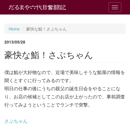
T
o
g
g
Home
豪快な鮨！さぶちゃん
l
e
2013/05/28
n
a
豪快な鮨！さぶちゃん
v
i
g
僕は鮨が大好物なので、近場で美味しそうな鮨屋の情報を
a
t
聞くとすぐに行ってみるのです。
i
明日の仕事の後にうちの親父の誕生日会をやることにな
o
n
り、お店の候補としてこのお店が上がったので、事前調査
行ってみようということでランチで突撃。
さぶちゃん