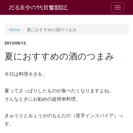
T
o
g
g
Home
夏におすすめの酒のつまみ
l
e
2013/08/12
n
a
夏におすすめの酒のつまみ
v
i
g
今日は料理ネタを。
a
t
i
夏ってさっぱりしたものが食べたくなりますよね。
o
n
そんなときにお勧めの超簡単料理。
きゅうりとみょうがのもんだの（里芋インスパイア）っ
す。