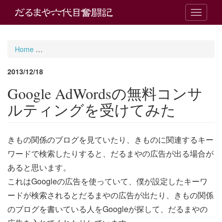
T
o
g
g
Home
Google AdWordsの無料コンサルティングを受けてみた
l
e
2013/12/18
n
a
Google AdWordsの無料コンサ
v
i
ルティングを受けてみた
g
a
t
きもの関係のブログを見ていたり、きものに関連するキー
i
o
ワードで検索したりすると、だるまやの広告が出る場合が
n
あると思います。
これはGoogleの広告を使っていて、僕が設定したキーワ
ードが検索されるとだるまやの広告が出たり、きもの関係
のブログを書いている人をGoogleが探して、だるまやの