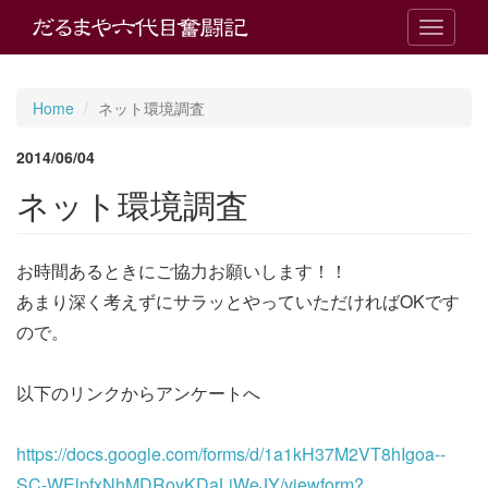
T
o
g
g
Home
ネット環境調査
l
e
2014/06/04
n
a
ネット環境調査
v
i
g
お時間あるときにご協力お願いします！！
a
t
あまり深く考えずにサラッとやっていただければOKです
i
ので。
o
n
以下のリンクからアンケートへ
https://docs.google.com/forms/d/1a1kH37M2VT8hIgoa--
SC-WElpfxNhMDRoyKDaLjWeJY/viewform?