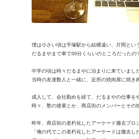
僕は小さい頃は平塚駅から結構遠い、片岡とい
だるまやまで車で30分くらいのところだった
中学の頃は時々だるまやに泊まりに来ていまし
当時の友達数人と一緒に、近所の焼肉屋に焼き
成人して、会社勤めを経て、だるまやの仕事を
時々、塾の後輩とか、商店街のメンバーとその
昨年、商店街の老朽化したアーケード撤去プロ
「俺の代でこの老朽化したアーケードは撤去し