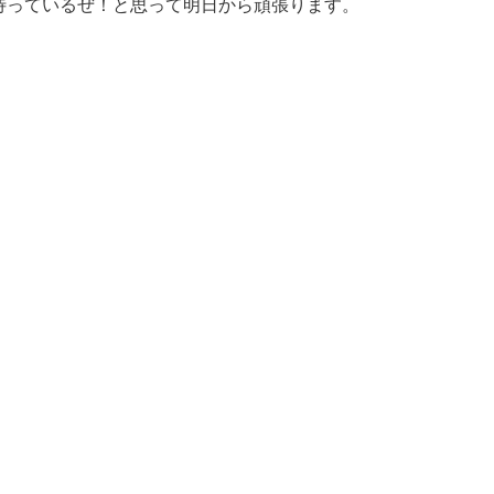
待っているぜ！と思って明日から頑張ります。
。