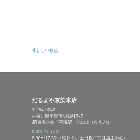
新しい投稿
だるまや京染本店
〒254-0042
神奈川県平塚市明石町5−7
JR東海道線「平塚駅」北口より徒歩7分
0463-21-1411
9:00〜17:30(水曜日と、土日祝午前は店主不在)