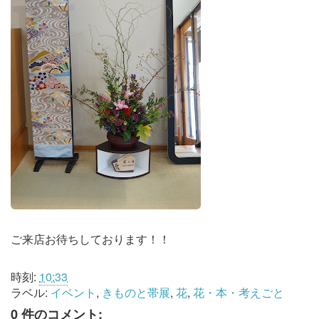
ご来店お待ちしております！！
時刻:
10:33
ラベル:
イベント
,
きものと帯展
,
花
,
花・本・考えごと
0 件のコメント: