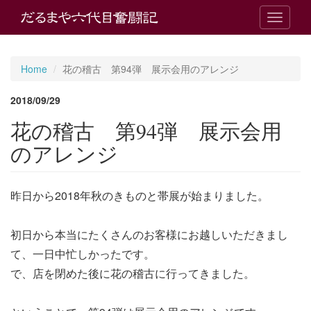
T
o
g
g
Home
花の稽古 第94弾 展示会用のアレンジ
l
e
2018/09/29
n
a
花の稽古 第94弾 展示会用
v
i
のアレンジ
g
a
t
昨日から2018年秋のきものと帯展が始まりました。
i
o
n
初日から本当にたくさんのお客様にお越しいただきまし
て、一日中忙しかったです。
で、店を閉めた後に花の稽古に行ってきました。