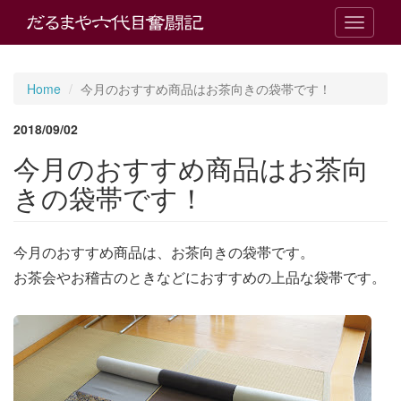
T
o
g
g
Home
今月のおすすめ商品はお茶向きの袋帯です！
l
e
2018/09/02
n
a
今月のおすすめ商品はお茶向
v
i
きの袋帯です！
g
a
t
今月のおすすめ商品は、お茶向きの袋帯です。
i
o
お茶会やお稽古のときなどにおすすめの上品な袋帯です。
n