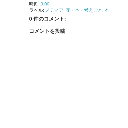
時刻:
9:00
ラベル:
メディア
,
花・本・考えごと
,
本
0 件のコメント:
コメントを投稿