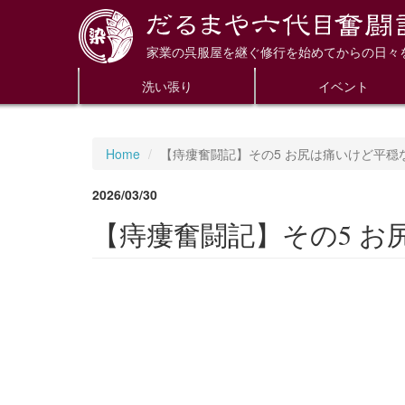
家業の呉服屋を継ぐ修行を始めてからの日々
洗い張り
イベント
Home
【痔瘻奮闘記】その5 お尻は痛いけど平穏
2026/03/30
【痔瘻奮闘記】その5 お