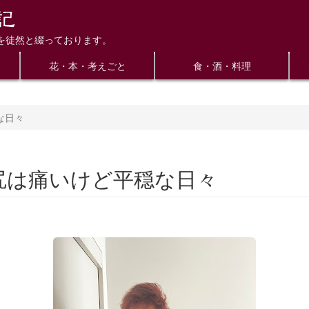
を徒然と綴っております。
花・本・考えごと
食・酒・料理
な日々
尻は痛いけど平穏な日々