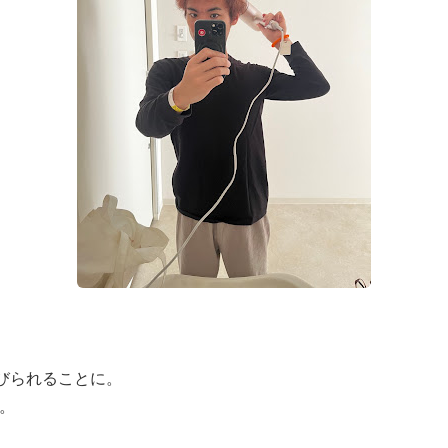
浴びられることに。
。