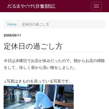
T
o
g
g
Home
定休日の過ごし方
l
e
2008/06/11
n
a
定休日の過ごし方
v
i
g
今日は水曜日でお店が休みだったので、朝からお店の掃除
a
t
をして、珍しく昼から洗い物をしました。
i
o
n
↓写真はきものを洗っている写真です。