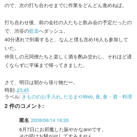
ので、次の打ち合わせまでに作業をどんどん進めねば。
打ち合わせ後、前の会社の人たちと飲み会の予定だったの
で、渋谷の
藍楽
へダッシュ。
40分遅れで到着すると、なんと僕も含め16人も参加して
いた。
仲良しの元同僚たちと楽しく酒を酌み交わし、それほど遅
くならずに平塚まで帰ってきました。
さて、明日は朝から張り物だー。
時刻:
23:45
ラベル:
きもののお手入れ
,
だるまやWeb
,
食
,
食・酒・料理
2 件のコメント:
匿名
2008/06/14 19:26
6月7日にお邪魔した賑やかなannです。
その節はお騒がせしてすみません。