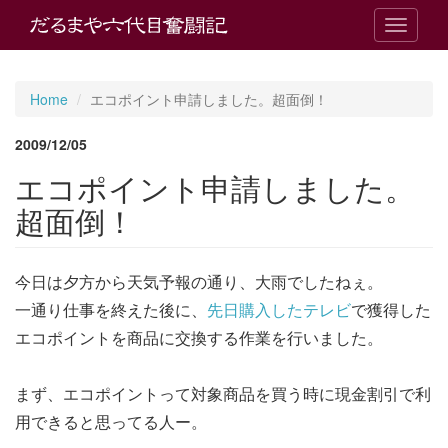
T
o
g
g
Home
エコポイント申請しました。超面倒！
l
e
2009/12/05
n
a
エコポイント申請しました。
v
i
超面倒！
g
a
t
今日は夕方から天気予報の通り、大雨でしたねぇ。
i
o
一通り仕事を終えた後に、
先日購入したテレビ
で獲得した
n
エコポイントを商品に交換する作業を行いました。
まず、エコポイントって対象商品を買う時に現金割引で利
用できると思ってる人ー。