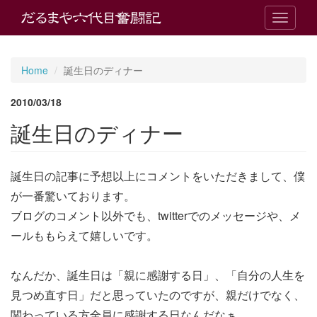
T
o
g
g
Home
誕生日のディナー
l
e
2010/03/18
n
a
誕生日のディナー
v
i
g
誕生日の記事に予想以上にコメントをいただきまして、僕
a
t
が一番驚いております。
i
ブログのコメント以外でも、twitterでのメッセージや、メ
o
n
ールももらえて嬉しいです。
なんだか、誕生日は「親に感謝する日」、「自分の人生を
見つめ直す日」だと思っていたのですが、親だけでなく、
関わっている方全員に感謝する日なんだなぁ。