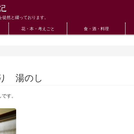
を徒然と綴っております。
花・本・考えごと
食・酒・料理
り 湯のし
しです。