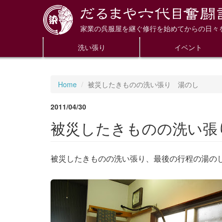
家業の呉服屋を継ぐ修行を始めてからの日々
洗い張り
イベント
Home
被災したきものの洗い張り 湯のし
2011/04/30
被災したきものの洗い張
被災したきものの洗い張り、最後の行程の湯の