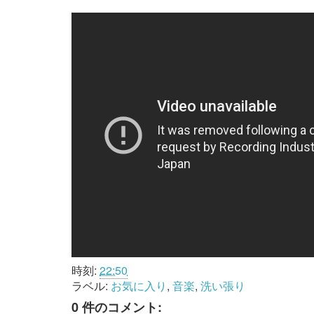
時刻:
22:50
ラベル:
お気に入り
,
音楽
,
洗い張り
0 件のコメント: