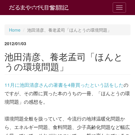
T
o
g
g
Home
池田清彦、養老孟司「ほんとうの環境問題」
l
e
2012/01/03
n
a
池田清彦、養老孟司「ほんと
v
i
うの環境問題」
g
a
t
11月に池田清彦さんの著書を4冊買ったという話をした
の
i
o
ですが、その際に買った本のうちの一冊、「ほんとうの環
n
境問題」の感想を。
環境問題全般を扱っていて、今流行の地球温暖化問題か
ら、エネルギー問題、食料問題、少子高齢化問題など幅広