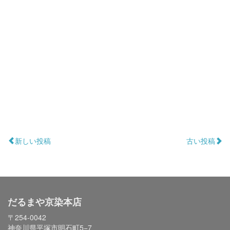
新しい投稿
古い投稿
だるまや京染本店
〒254-0042
神奈川県平塚市明石町5−7