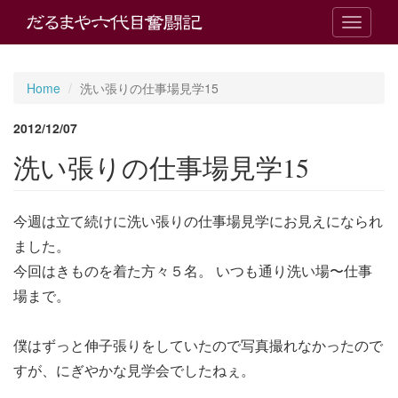
T
o
g
g
Home
洗い張りの仕事場見学15
l
e
2012/12/07
n
a
洗い張りの仕事場見学15
v
i
g
今週は立て続けに洗い張りの仕事場見学にお見えになられ
a
t
ました。
i
今回はきものを着た方々５名。 いつも通り洗い場〜仕事
o
n
場まで。
僕はずっと伸子張りをしていたので写真撮れなかったので
すが、にぎやかな見学会でしたねぇ。