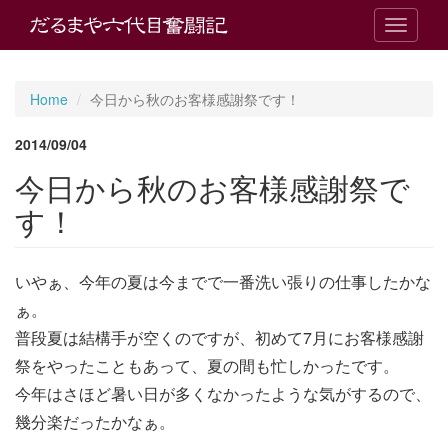
T
o
g
g
Home
今日から秋のお客様感謝祭です！
l
e
2014/09/04
n
a
今日から秋のお客様感謝祭で
v
i
す！
g
a
t
いやぁ、今年の夏は今までで一番洗い張りの仕事したかな
i
o
ぁ。
n
普段夏は結構手が空くのですが、初めて7月にお客様感謝
祭をやったこともあって、夏の間も忙しかったです。
今年はさほど暑い日が多くなかったような気がするので、
幾分楽だったかなぁ。