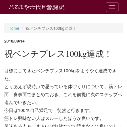
T
o
g
g
Home
祝ベンチプレス100kg達成！
l
e
2018/09/14
n
a
祝ベンチプレス100kg達成！
v
i
g
目標にしてきたベンチプレス100kgをようやく達成でき
a
t
た。
i
とりあえず現時点で思っている体づくりについて、筋トレ
o
n
面、食事面でまとめておき、これを前提に次のステップへ
進んでいきたい。
今日は100％自己満足で、徒然と行きます。
筋トレ興味ない人はスルーしたほうが良いです。
興味ある人も、まぁほぼ無駄なので読まなくて良いでしょ