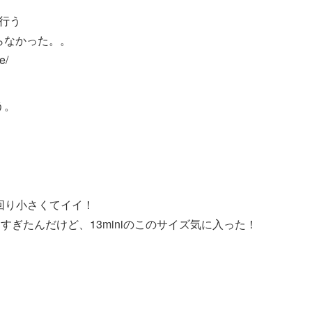
を行う
らなかった。。
e/
う。
り一回り小さくてイイ！
ぎたんだけど、13miniのこのサイズ気に入った！