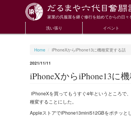
家業の呉服屋を継ぐ修行を始めてからの日々
洗い張り
イベント
Home
iPhoneXからiPhone13に機種変更する話
2021/11/11
iPhoneXからiPhone1
iPhoneXを買ってもうすぐ4年というところ
種変することにした。
AppleストアでiPhone13mini512GBを