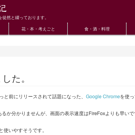
を徒然と綴っております。
花・本・考えごと
食・酒・料理
みました。
ちょっと前にリリースされて話題になった、
Google Chrome
を使っ
るか分かりませんが、画面の表示速度はFireFoxよりも早い
割りと使いやすそうです。