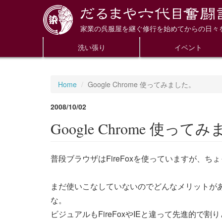
家業の呉服屋を継ぐ修行を始めてからの日々
洗い張り
イベント
Home
Google Chrome 使ってみました。
2008/10/02
Google Chrome 使って
普段ブラウザはFireFoxを使っていますが、
まだ使いこなしていないのでどんなメリットがあ
な。
ビジュアルもFireFoxやIEと違って先進的で