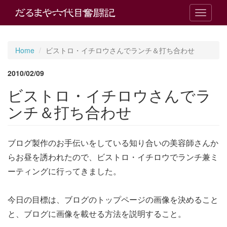
T
o
g
g
Home
ビストロ・イチロウさんでランチ＆打ち合わせ
l
e
2010/02/09
n
a
ビストロ・イチロウさんでラ
v
i
ンチ＆打ち合わせ
g
a
t
ブログ製作のお手伝いをしている知り合いの美容師さんか
i
o
らお昼を誘われたので、ビストロ・イチロウでランチ兼ミ
n
ーティングに行ってきました。
今日の目標は、ブログのトップページの画像を決めること
と、ブログに画像を載せる方法を説明すること。