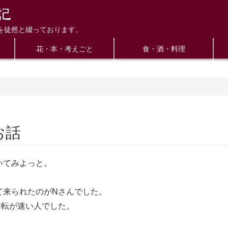
を徒然と綴っております。
花・本・考えごと
食・酒・料理
お話
いてみよっと。
て来られたのがNさんでした。
回転が速い人でした。