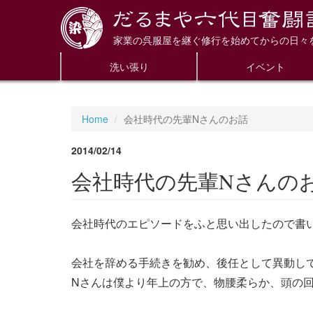
家業の呉服屋を継ぐ修行を始めてからの日々
洗い張り
イベント
Home
会社時代の先輩Nさんのお話
2014/02/14
会社時代の先輩Nさんの
会社時代のエピソードをふと思い出したので書
会社を辞める手続きを勧め、後任として異動し
Nさんは僕より年上の方で、物腰柔らか、頭の