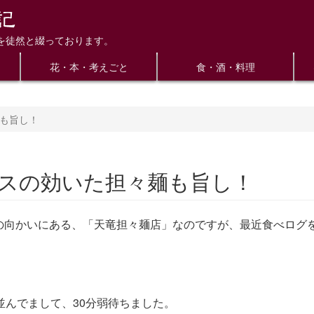
を徒然と綴っております。
花・本・考えごと
食・酒・料理
麺も旨し！
イスの効いた担々麺も旨し！
の向かいにある、「天竜担々麺店」なのですが、最近食べログ
並んでまして、30分弱待ちました。