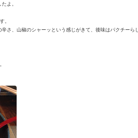
したよ。
す。
の辛さ、山椒のシャーッという感じがきて、後味はパクチーら
。