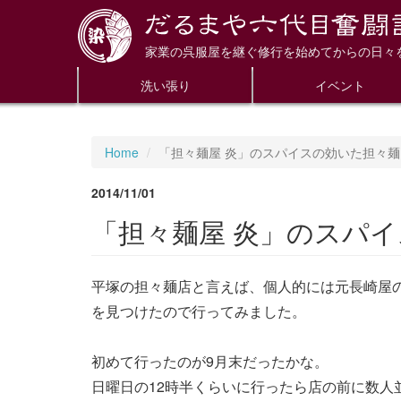
家業の呉服屋を継ぐ修行を始めてからの日々
洗い張り
イベント
Home
「担々麺屋 炎」のスパイスの効いた担々
2014/11/01
「担々麺屋 炎」のスパ
平塚の担々麺店と言えば、個人的には元長崎屋
を見つけたので行ってみました。
初めて行ったのが9月末だったかな。
日曜日の12時半くらいに行ったら店の前に数人