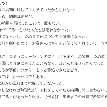
まや）
の納期に対して甘く見ていたかもしれない。
ため、納期は絶対だ。
の納期を飛ばしたことは一度もない。
仕立てるつもりだったとは思わなかった。
になったし、染め直す色についても慎重になった。
引き継いだので、お客さんはちゃんと伝えてくれていて、う
の低さ、コミュニケーションの悪さ（だるまや、悉皆屋、染め屋
回ほど真剣に考えたこともなく、ほとんど任せっきりだった
るか事前に分かり、もっと善処できたと思う。
ってほしかった点でもある。
細かい工程まで把握していなかった。
しなければ無理だが、それをしていたら納期に間に合わない
打てる手があったと思う。（例えば、年末までの段階で希望の