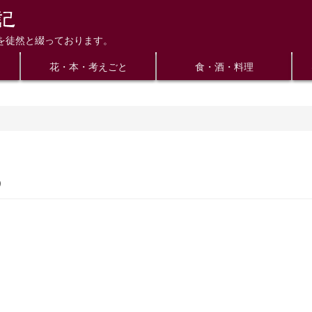
を徒然と綴っております。
花・本・考えごと
食・酒・料理
め