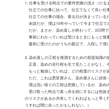
1. 仕事を受ける時点での要件把握の浅さ（だる
仕立ての仕事に比べて、仕立てなくて良い仕事
仕立ての仕事の場合、着る日が決まっている
余談だが、僕は10年やっていて今まで仕立て
だが、まさか、染め直しが終わって、3日間で
事前にわかっていれば受けるときにもっと慎重
最初に受けたのがうちの親父で、入院して僕に
2. 染め直しの工程を推測するための前提知識
正直、染めの全行程を生で見たことがなく、今
もっと勉強していれば、どの程度のリスクがあ
ただ、これは悉皆屋さん、染め屋さんに頑張
僕は洗い張りの工程は把握しているが、染めの
受け取った時点で真っ赤を紺にするには色抜き
のリスクがあるか共有してくれればもっと早く
うすれば間に合ったかもしれない。）