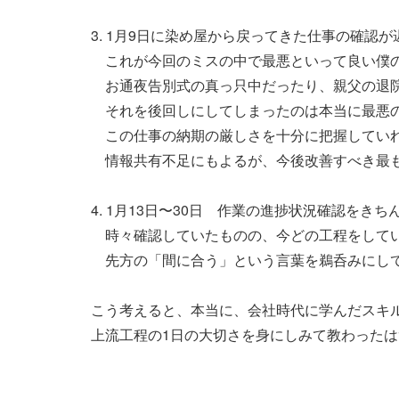
3. 1月9日に染め屋から戻ってきた仕事の確認
これが今回のミスの中で最悪といって良い僕
お通夜告別式の真っ只中だったり、親父の退院
それを後回しにしてしまったのは本当に最悪
この仕事の納期の厳しさを十分に把握していれ
情報共有不足にもよるが、今後改善すべき最
4. 1月13日〜30日 作業の進捗状況確認をき
時々確認していたものの、今どの工程をしてい
先方の「間に合う」という言葉を鵜呑みにして
こう考えると、本当に、会社時代に学んだスキ
上流工程の1日の大切さを身にしみて教わった