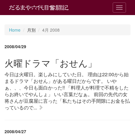
T
o
g
g
Home
月別
4月 2008
l
e
n
2008/04/29
a
v
火曜ドラマ「おせん」
i
g
今日は火曜日。楽しみにしていた日。 理由は22:00から始
a
まるドラマ「おせん」がある曜日だからです。 いや
t
i
ぁ、、、今日も面白かった!! 「料理人が料理で不精をした
o
らお終いでやんしょ」 いい言葉だなぁ。 前回の先代の女
n
将さんが豆腐屋に言った「私たちはその手間隙にお金を払
っているので...
2008/04/27