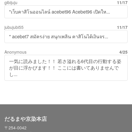
gibijuju
11/17
"เว็บคาสิโนออนไลน์ acebet96 Acebet96 เปิดให...
jubujubi55
11/17
" acebet7 สมัครง่าย สนุกเพลิน คาสิโนได้เงินจร...
Anonymous
4/25
一気に読みました！！ 若さ溢れる6代目の行動する姿
が目に浮かびます！！ ここには書いてありませんで
し...
だるまや京染本店
〒254-0042