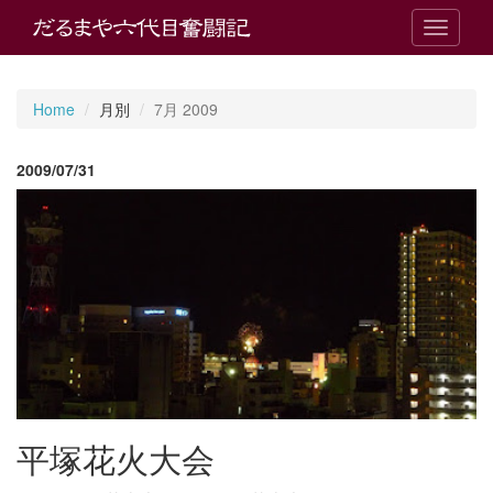
T
o
g
g
Home
月別
7月 2009
l
e
n
2009/07/31
a
v
i
g
a
t
i
o
n
平塚花火大会